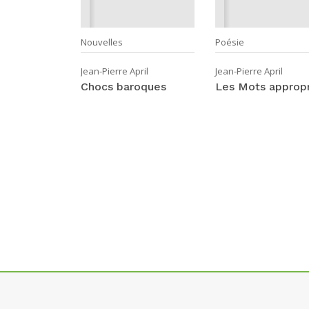
uvelles
Nouvelles
Poésie
pril
Jean-Pierre April
Jean-Pierre April
Chocs baroques
Les Mots appropr
es :