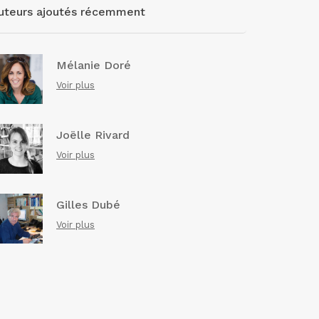
uteurs ajoutés récemment
Mélanie Doré
Voir plus
Joëlle Rivard
Voir plus
Gilles Dubé
Voir plus