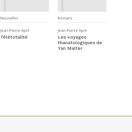
Nouvelles
Romans
Romans
Jean-Pierre April
Jean-Pierre April
Jean-Pier
Télétotalité
Les voyages
Archipe
thanatologiques de
Yan Malter