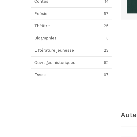
Contes
14
Poésie
57
Théâtre
25
Biographies
3
Littérature jeunesse
23
Ouvrages historiques
62
Essais
67
Aute