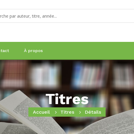
tact
À propos
Titres
Accueil
Titres
Détails