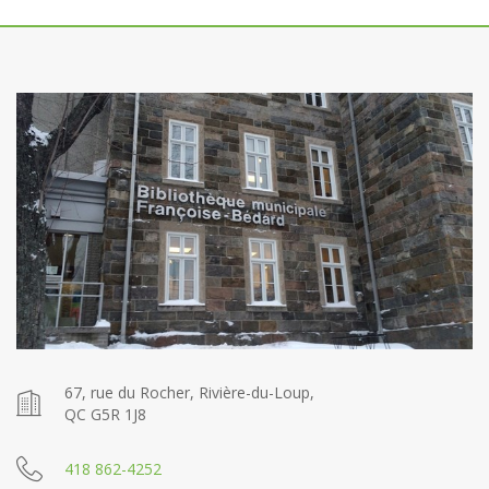
67, rue du Rocher, Rivière-du-Loup,
QC G5R 1J8
418 862-4252