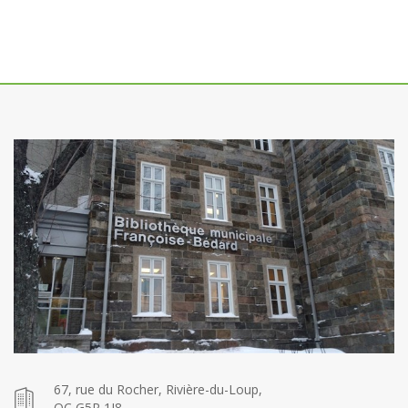
67, rue du Rocher, Rivière-du-Loup,
QC G5R 1J8