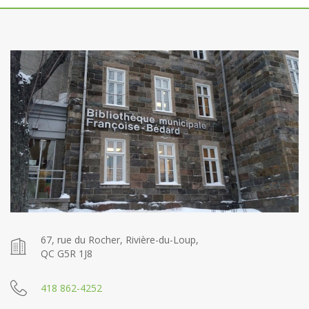
67, rue du Rocher, Rivière-du-Loup,
QC G5R 1J8
418 862-4252