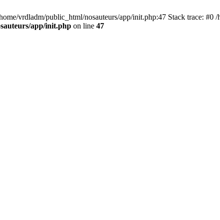
 /home/vrdladm/public_html/nosauteurs/app/init.php:47 Stack trace: #0
sauteurs/app/init.php
on line
47