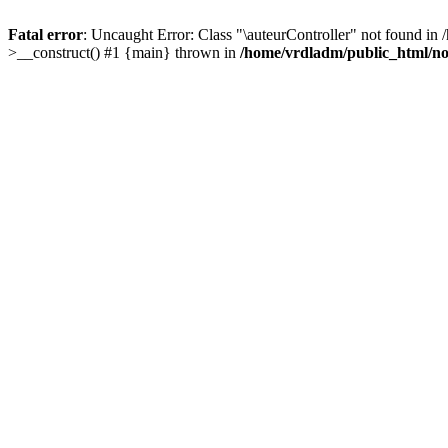
Fatal error
: Uncaught Error: Class "\auteurController" not found in
>__construct() #1 {main} thrown in
/home/vrdladm/public_html/no